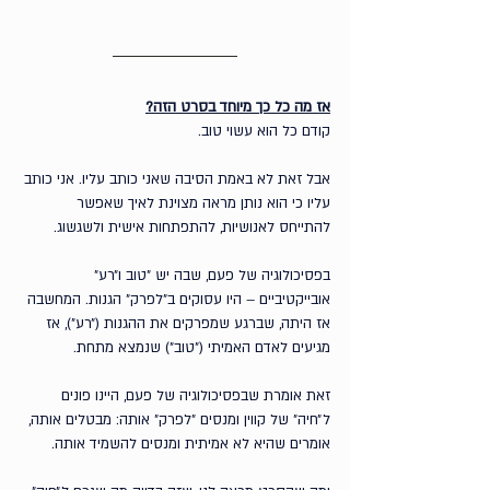
אז מה כל כך מיוחד בסרט הזה?
קודם כל הוא עשוי טוב. 
אבל זאת לא באמת הסיבה שאני כותב עליו. אני כותב 
עליו כי הוא נותן מראה מצוינת לאיך שאפשר 
להתייחס לאנושיות, להתפתחות אישית ולשגשוג.
בפסיכולוגיה של פעם, שבה יש ״טוב ו״רע״ 
אובייקטיביים – היו עסוקים ב״לפרק״ הגנות. המחשבה 
אז היתה, שברגע שמפרקים את ההגנות (״רע״), אז 
מגיעים לאדם האמיתי (״טוב״) שנמצא מתחת.
זאת אומרת שבפסיכולוגיה של פעם, היינו פונים 
ל״חיה״ של קווין ומנסים ״לפרק״ אותה: מבטלים אותה, 
אומרים שהיא לא אמיתית ומנסים להשמיד אותה.