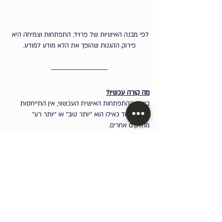
לפי מבנה האישיות של פרויד, התפתחות וצמיחה היא 
פירוק ההגנות שהופך את הלא מודע למודע.
מה קורה עכשיו?
בשיח ההתפתחות האישית העכשווי, אין התייחסות 
לחלק אחד כאילו הוא ״יותר טוב״ או ״יותר רע״ 
מחלקים אחרים. 
יש הכרה בעובדה שאנחנו מורכבים מחלקים שונים; 
שהאישיות שלנו היא לא דבר אחד, אלא תהליך של 
שינוי עם הסתעפויות שונות.
קווין, הגיבור של שאמאלן, קורא לנו להתייחס לחלקים 
האפלים שבנו בצורה אחרת ממה שהתייחסו אליהם 
פעם. הוא מזמין אותנו להכיר אותם, לברר מאיפה הם 