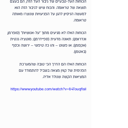
הכוחות העל-טבעיים של גיבור העל הזה, הם בעצם 
תוצאה של טראומה. והכוח שיש לגיבור הזה הוא 
למעשה הניסיון להגן על הפגיעויות שנוצרו מאותה 
טראומה.
הכוחות האלו לא מגיעים מתוך ״על-אנושיות״ (סופרמן, 
וונדרוומן); תאונה מדעית (ספיידרמן); מוטציה גנטית 
(אקסמן); או פשוט – והו כה טיפשי – ירושה וכסף 
(באטמן). 
הכוחות האלו הם הדרך הכי טובה שהמערכת 
הפנימית של קווין מצאה בשביל להתמודד עם 
המציאות הקשה שנולד אליה.
https://www.youtube.com/watch?v=84TouqfIsiI