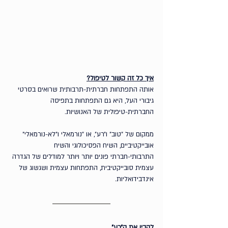
איך כל זה קשור לטיפול?
אותה התפתחות חברתית-תרבותית שרואים בסרטי 
גיבורי העל, היא גם התפתחות בתפיסה 
החברתית-טיפולית של האנושיות. 
ממקום של ״טוב״ ו״רע״, או ״נורמאלי ו״לא-נורמאלי״ 
אובייקטיביים, השיח הפסיכולוגי והשיח 
התרבותי-חברתי פונים יותר ויותר למודלים של הגדרה 
עצמית סובייקטיבית, התפתחות עצמית ושגשוג של 
אינדבידואליות.
להבין את ה״רע״