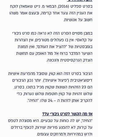
בסרט ספליט (2016), הבמאי מ. נייט שאמאלן לוקח 
את העניין הזה צעד אחד קדימה, ובעצם אומר משהו 
חשוב על אנושיות.
במובן מסויים הסרט הזה לא נראה כמו סרט גיבורי 
על קלאסי: אין בו פעלולים מטורפים, אין הצהרות 
בומבסטיות של ״להציל את העולם״, ואין תמונת 
השיער המדבר ברוח אל מול האופק עם תחושת 
הצדק הנרקסיסטית והנכונה.
הגיבור בסרט הזה הוא קווין, שסובל מהפרעת אישיות 
דיסוציאטיבית (״פיצול אישיות״). יותר נכון, הגיבורים 
הם 23 הזהויות השונות שקווין מכיל בתוכו. בסרט, 
שלוש זהויות של קווין חוטפות שלוש נערות, כדי 
להקריב אותן לזהות ה – 24 שלו: ״החיה״.
אז מה הקשר לסרט גיבורי על?
״החיה״, יש לה כוחות על טבעיים. היא מסוגלת לטפס 
על קירות, לא להפגע מיריות ישירות, לכופף ברזלים 
ולרוץ במהירויות ולמרחקים עצומים.