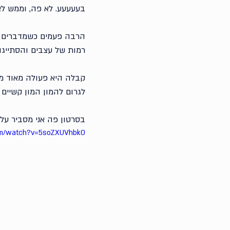
בעעעעע. לא פה, וממש לא
הרבה פעמים כשמדברים עם
רמות של עצבים והסתייגוי
קבלה היא פעולה מאוד מקו
לגרום להמון המון קשיים
בסרטון פה אני מסביר על 
om/watch?v=5soZXUVhbk0