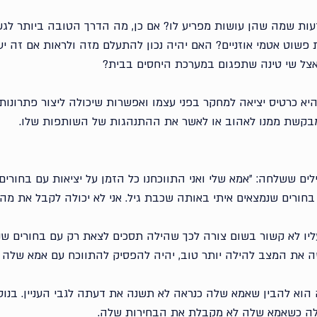
ת שמה שהן עושות מפריע לו? אם כן, מה הדרך הטובה ביותר לגשת 
ת פשוט אטמי אוזניים? האם יהיה נכון להתעלם מזה ולראות אם זה י
צל שי טינה שתפגום במערכת היחסים בבית?
א כרטיס יציאה למחקר בפני עצמו ואפשרות שיכולה ליצור פתרונות 
מבקשת ממנו לאהוב או לאשר את ההתנהגות של השותפות שלו.
ם ששלחה: ״אמא שלי ואני התווכחנו כל הזמן על יציאות עם בחורים.
בחורים שנמצאים איתי באותה שכבת גיל. אני לא יכולה לקבל את מה 
ליו לא קשור בשום צורה לכך שהילה תסכים לצאת רק עם בחורים ש
ה את המצב להילה יותר טוב, יהיה להפסיק להתווכח עם אמא שלה לג
 הוא להבין שאמא שלה כנראה לא תשנה את דעתה לגבי העניין. בנוס
ה כשאמא שלה לא מקבלת את הבחירות שלה. 