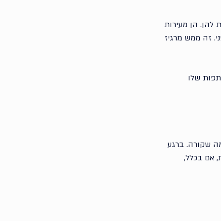
 להן. הן מעירות 
י. זה ממש מרגיז 
תפות שלו 
ה שקורה. ברגע 
 אם בכלל, 