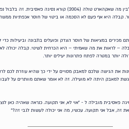
רואי התבלבל בין קבלה לבין מה שאקהארט טולה (2004) קורא נסיגה פאסיבית.
ר. קבלה היא אף פעם לא הסכמה או ביטוי של חוסר אכפתיות ממשהו
 מכירים במציאות של חוסר הצדק ופועלים בתבונה וביעילות כדי לע
לה – לראות את מה שאמיתי – היא הכרחית לשינוי. קבלה יכולה לא
לה יותר במטרה לפתח פתרונות יעילים יותר. 
שנות את הגישה שלכם למאבק מסויים על ידי כך שהיא עוזרת לכם לרא
שת למאבק היתה לא מועילה. זה לא אומר שאתם מוותרים על לעבוד
גה פאסיבית מובילה ל - ״אוי לא, אני תקועה. כנראה שאהיה כאן לנצ
 את זה, אבל אני תקועה. עכשיו, מה אני יכולה לעשות לגבי זה?״