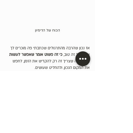
הכוח של הדימיון
אז נכון שהרבה מהתרגולים שכתבתי פה מוכרים לך 
איכשהו? זה טוב, 
כי זה פשוט אומר שאפשר לעשות 
אותם.
 מה שצריך זה רק להקדיש את הזמן, לחפש 
את המקום הנכון, ולהחליט שעושים.  
אם מעניין אותך להעמיק וללמוד על עצמך עוד דרך 
הגישה הזאת, ביום שישי, ה - 12 ביולי, 10:00-15:00, 
אני מעביר בתל אביב סדנת יום של 5 שעות שבה 
נלמד, נתרגל ונתעסק בתכנים האלו
 – במטרה לרכוש 
את הכלים האלו כדי לתמוך בדרך האישית שלך.    
אני פותח את הסדנא לקבוצה קטנה של אנשים, 
באווירה נחמדה של למידה, ובאמת בקטע לא מחייב 