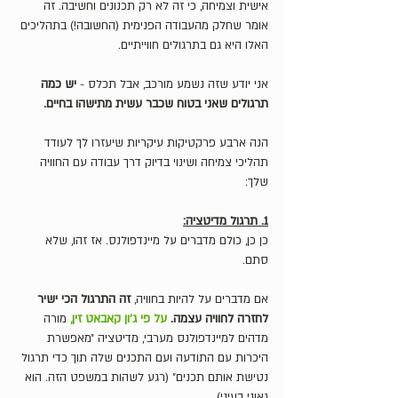
אישית וצמיחה, כי זה לא רק תכנונים וחשיבה. זה 
אומר שחלק מהעבודה הפנימית (החשובה!) בתהליכים 
האלו היא גם בתרגולים חווייתיים. 
אני יודע שזה נשמע מורכב, אבל תכלס - 
יש כמה 
תרגולים שאני בטוח שכבר עשית מתישהו בחיים.
הנה ארבע פרקטיקות עיקריות שיעזרו לך לעודד 
תהליכי צמיחה ושינוי בדיוק דרך עבודה עם החוויה 
שלך:
1. תרגול מדיטציה:
כן כן, כולם מדברים על מיינדפולנס. אז זהו, שלא 
סתם. 	
אם מדברים על להיות בחוויה, 
זה התרגול הכי ישיר 
לחזרה לחוויה עצמה. 
על פי ג׳ון קאבאט זין,
 מורה 
מדהים למיינדפולנס מערבי, מדיטציה ״מאפשרת 
היכרות עם התודעה ועם התכנים שלה תוך כדי תרגול 
נטישת אותם תכנים״ (רגע לשהות במשפט הזה. הוא 
גאוני בעיני). 