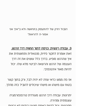
הגבול הדק של להתעסק בתחושה ולא ב״איך אני 
אמור-ה להראות״
3. עבודה ריגשית: כניסה לתוך החוויה דרך הרגש.
זאת אומרת לחקור פיזית, מנטאלית ותחושתית את 
איך שהרגש מופיע. בדרך כלל עושים את זה דרך 
העצמה של הרגש והרשאה לביטוי מלא שלו. יכול 
להיות מאוד אינטנסיבי.
אז פה ממש כדאי שזה לא יהיה לבד, ורק בתוך קשר 
בטוח עם מישהו או מישהי שיכולים להוביל כזה מהלך. 
יתרונות: עבודה דרך הרגש מעודדת טרנספורמציה 
עוצמתית ומהירה. 
חסרונות: יכול להיות באמת פוגעני בידיים לא נכונות.