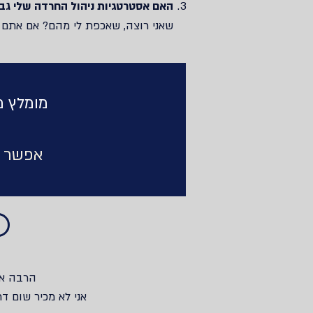
האם אסטרטגיות ניהול החרדה שלי גבו
שאני רוצה‫,‬ שאכפת לי מהם‫?‬ א‫‬‫‬
מומלץ מ
אפשר ל
הרבה‫‬‫‬
אני לא מכיר שום‫‬