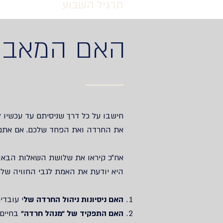
תרגיל השבוע
האם המאבק
חישבו על כל דרך שניסיתם עד עכשיו
ל
את החרדה ואת הפחד שלכם‫.‬
אם ‫‬‫‬
אח״כ קיראו את שלושת השאלות הבא
היא יודעת את האמת לגבי החוויה שלכ‫‬
האם ניסיונות ניהול החרדה של
י ע‫‬‫‬
האם התפקיד של ״מנהל חרדה״
בחיי‫‬