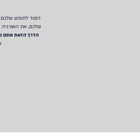
הסוד לחופש שלכם 
שלכם‫,‬ את האנ‫‬‫‬
הדרך הזאת אתם כב‫
‬