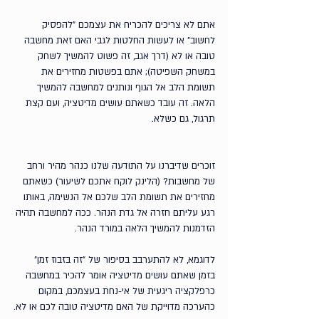
אתם לא צריכים להכריח את עצמכם ״להפסיק 
לחשוב״ או לעשות החלטות לגבי האם זאת מחשבה 
טובה או לא (דרך אגב, זה פשוט להמשיך לשחק 
במשחק השפיטה); אתם בפשטות מחזירים את 
תשומת הלב אל הגוף ונותנים למחשבה להמשיך 
הלאה. זה עובד כשאתם עושים מדיטציה, ועם קצת 
תרגול, גם כשלא.
זוכרים שדיברנו על התודעה שלנו כנהר מהיר ורחב 
של מחשבות?
 (הלינק לוקח אתכם לשיעור) כשאתם 
מחזירים את תשומת הלב שלכם אל הנשימה, באותו 
רגע עליתם חזרה אל גדת הנהר. ככה למחשבה תהיה 
הזדמנות להמשיך הלאה במורד הנהר.
לדוגמא, לא להתערבב בסיפור של ״זה בזבוז זמן״ 
בזמן שאתם עושים מדיטציה אומר להכיר במחשבה 
כרפלקציה ריגעית של אי-נחת בעצמכם, במקום 
כהערכה מדוייקת של האם מדיטציה טובה לכם או לא.