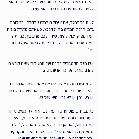
הצעד הראשון לקראת פיתוח גישה לא-שיפוטית הוא 
ללמוד לזהות את השופט כשהוא עולה. 
לשם ההתחלה, אתם יכולים לתרגל להבחין בביקורת 
בזמן תרגול המדיטציה. לדוגמא, כשאתם מתחילים את 
המדיטציה, יכול להיות שיהיו לכם מחשבות כמו ״זה 
ממש מגניב; אני טובה בזה״ או ״זה גרוע; איזה בזבוז 
זמן״. 
אלו חלק מקטגוריה רחבה של מחשבות שאנו קוראים 
להן ביקורת, הערכה או שפיטה.
כל מחשבה על לאהוב או לא לאהוב משהו או מישהו 
היא שיפוט. כל מחשבה שמעריכה אם משהו הוא טוב 
או רע, נכון או לא נכון; היא שיפוט. 
מחשבות שיפוטיות שהן פחות ברורות לנו כשיפוט הן 
דעות שמוסוות כתיאור עובדתי. ״הוא אידיוט״, ״היא 
ממש שווה״, ״אני אף פעם לא אקלוט את זה״, ״כל מי 
שמאמין בזה הוא טמבל״. השיפוטים האלו חמקמקים 
יותר להבחנה משום שאנחנו נוטים להאמין שהן 