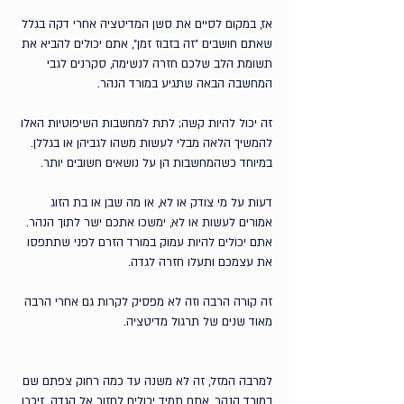
אז, במקום לסיים את סשן המדיטציה אחרי דקה בגלל 
שאתם חושבים ״זה בזבוז זמן״, אתם יכולים להביא את 
תשומת הלב שלכם חזרה לנשימה, סקרנים לגבי 
המחשבה הבאה שתגיע במורד הנהר.
זה יכול להיות קשה; לתת למחשבות השיפוטיות האלו 
להמשיך הלאה מבלי לעשות משהו לגביהן או בגללן. 
במיוחד כשהמחשבות הן על נושאים חשובים יותר. 
דעות על מי צודק או לא, או מה שבן או בת הזוג 
אמורים לעשות או לא, ימשכו אתכם ישר לתוך הנהר. 
אתם יכולים להיות עמוק במורד הזרם לפני שתתפסו 
את עצמכם ותעלו חזרה לגדה. 
זה קורה הרבה וזה לא מפסיק לקרות גם אחרי הרבה 
מאוד שנים של תרגול מדיטציה. 
למרבה המזל, זה לא משנה עד כמה רחוק צפתם שם 
במורד הנהר, אתם תמיד יכולים לחזור אל הגדה. זיכרו, 