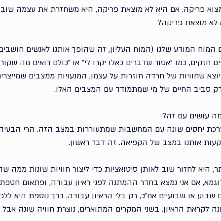
צוא פריקה. אם היא לא מוצאת פריקה, היא משחזרת את עצמה שוב 
 לא מוצאת פריקה?
מוח המודע שלנו (המוח העליון, זה שהופך אותנו לאנשים חושבים), 
חזקים, כמו ״אסור שדברים כאלו יקרו לי״ או ״כולם רואים מה שקורה ל
יוצא שחוויות של חרדה חוזרות על עצמן, המנעויות ממצבים שמייצרי
ק סביב החיים של מי שמתמודד עם המצבים האלו.
 מה עושים עם זה?
ערכת יחסים שונה עם המחשבות שמתעוררות במצב הזה. הרי הבעיה 
ות אותנו במצב של הקפיאה. זה דבר ראשון. 
ר, היא לחזור שוב לאותן סיטואציות כדי ליצור חוויות שונות ממה שה
גמא, אם אני נמצא בחדר ההמתנה לפני ראיון עבודה, ופתאום חטפת
ם שבוע או שבועיים אח״כ, רק בלי הראיון עבודה. דרך נוספת היא ללכ
ה לקראת הראיון. בשני המקרים המתוארים, נוצרת חוויה שונה אבל 