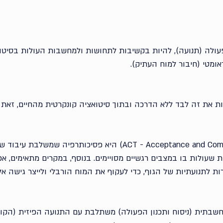
לה (תנועה), להיות בקשיבות לתחושות ולמחשבות העולות בסיטוא
ומטי (חיבור למוח העתיק).
ת את זה לבד ללא הדרכה ובתוך סיטואציה קונקרטית מהחיים, זאת
אקט (ACT - Acceptance and Commitment Therapy) היא פסיכותרפיה ש
 שעולות בו במצבים רגשיים מסויימים. בנוסף, במקרים מתאימים, א
ת לתנועתיות של הגוף, כדי לעקוף את המוח הורבלי ולייצר גישה א
שבתית (ניסוח ותכנון הפעולה) משתלבת עם התנועה הפיזית (הקונ